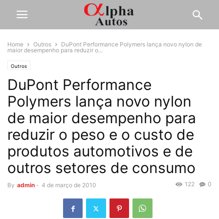
Home
Outros
DuPont Performance Polymers lança novo nylon de
maior desempenho para reduzir o...
Outros
DuPont Performance
Polymers lança novo nylon
de maior desempenho para
reduzir o peso e o custo de
produtos automotivos e de
outros setores de consumo
122
0
By
admin
-
4 de março de 2010