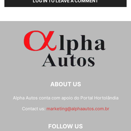
LOG IN TO LEAVE A COMMENT
ABOUT US
Alpha Autos conta com apoio do
Portal Hortolândia
Contact us:
marketing@alphaautos.com.br
FOLLOW US