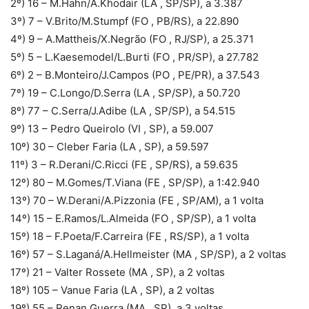
2º) 16 – M.Hahn/A.Khodair (LA , SP/SP), a 3.387
3º) 7 – V.Brito/M.Stumpf (FO , PB/RS), a 22.890
4º) 9 – A.Mattheis/X.Negrão (FO , RJ/SP), a 25.371
5º) 5 – L.Kaesemodel/L.Burti (FO , PR/SP), a 27.782
6º) 2 – B.Monteiro/J.Campos (PO , PE/PR), a 37.543
7º) 19 – C.Longo/D.Serra (LA , SP/SP), a 50.720
8º) 77 – C.Serra/J.Adibe (LA , SP/SP), a 54.515
9º) 13 – Pedro Queirolo (VI , SP), a 59.007
10º) 30 – Cleber Faria (LA , SP), a 59.597
11º) 3 – R.Derani/C.Ricci (FE , SP/RS), a 59.635
12º) 80 – M.Gomes/T.Viana (FE , SP/SP), a 1:42.940
13º) 70 – W.Derani/A.Pizzonia (FE , SP/AM), a 1 volta
14º) 15 – E.Ramos/L.Almeida (FO , SP/SP), a 1 volta
15º) 18 – F.Poeta/F.Carreira (FE , RS/SP), a 1 volta
16º) 57 – S.Laganá/A.Hellmeister (MA , SP/SP), a 2 voltas
17º) 21 – Valter Rossete (MA , SP), a 2 voltas
18º) 105 – Vanue Faria (LA , SP), a 2 voltas
19º) 55 – Renan Guerra (MA , SP), a 3 voltas