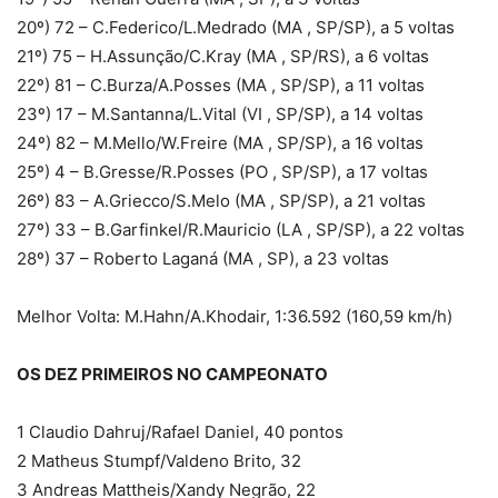
20º) 72 – C.Federico/L.Medrado (MA , SP/SP), a 5 voltas
21º) 75 – H.Assunção/C.Kray (MA , SP/RS), a 6 voltas
22º) 81 – C.Burza/A.Posses (MA , SP/SP), a 11 voltas
23º) 17 – M.Santanna/L.Vital (VI , SP/SP), a 14 voltas
24º) 82 – M.Mello/W.Freire (MA , SP/SP), a 16 voltas
25º) 4 – B.Gresse/R.Posses (PO , SP/SP), a 17 voltas
26º) 83 – A.Griecco/S.Melo (MA , SP/SP), a 21 voltas
27º) 33 – B.Garfinkel/R.Mauricio (LA , SP/SP), a 22 voltas
28º) 37 – Roberto Laganá (MA , SP), a 23 voltas
Melhor Volta: M.Hahn/A.Khodair, 1:36.592 (160,59 km/h)
OS DEZ PRIMEIROS NO CAMPEONATO
1 Claudio Dahruj/Rafael Daniel, 40 pontos
2 Matheus Stumpf/Valdeno Brito, 32
3 Andreas Mattheis/Xandy Negrão, 22