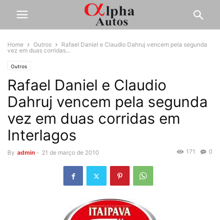
Home
Outros
Rafael Daniel e Claudio Dahruj vencem pela segunda
vez em duas corridas...
Outros
Rafael Daniel e Claudio
Dahruj vencem pela segunda
vez em duas corridas em
Interlagos
171
0
By
admin
-
21 de março de 2010