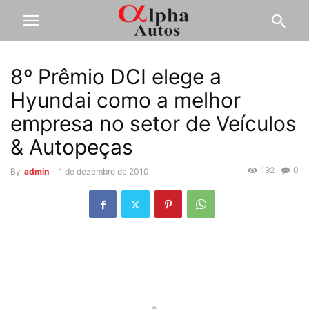
8º Prêmio DCI elege a
Hyundai como a melhor
empresa no setor de Veículos
& Autopeças
192
0
By
admin
-
1 de dezembro de 2010