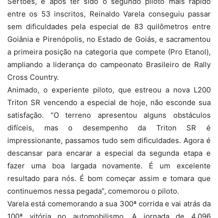
Sertões, e após ter sido o segundo piloto mais rápido
entre os 53 inscritos, Reinaldo Varela conseguiu passar
sem dificuldades pela especial de 83 quilômetros entre
Goiânia e Pirenópolis, no Estado de Goiás, e sacramentou
a primeira posição na categoria que compete (Pro Etanol),
ampliando a liderança do campeonato Brasileiro de Rally
Cross Country.
Animado, o experiente piloto, que estreou a nova L200
Triton SR vencendo a especial de hoje, não esconde sua
satisfação. “O terreno apresentou alguns obstáculos
difíceis, mas o desempenho da Triton SR é
impressionante, passamos tudo sem dificuldades. Agora é
descansar para encarar a especial da segunda etapa e
fazer uma boa largada novamente. É um excelente
resultado para nós. É bom começar assim e tomara que
continuemos nessa pegada”, comemorou o piloto.
Varela está comemorando a sua 300ª corrida e vai atrás da
100ª vitória no automobilismo. A jornada de 4.096