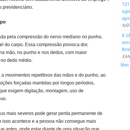
TOTY
previdenciário.
sign
agrí
rpo
NÁPO
A SA
sada pela compressão do nervo mediano no punho,
entr
el do carpo. Essa compressão provoca dor,
Amér
 na mão, no punho e nos dedos, com maior
XANG
e no dedo médio.
Mais 
 a movimentos repetitivos das mãos e do punho, ao
osições forçadas mantidas por longos períodos,
 que exigem digitação, montagem, uso de
nuo.
aus mais severos pode gerar perda permanente de
o isso acontece e a pessoa não consegue mais
ue antes, pode estar diante de uma situação que