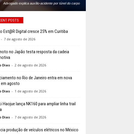
Advogado explica auxílio-acidente por túnel do carpo
CENT POSTS
o Est@R Digital cresce 25% em Curitiba
-
7 de agosto de 2026
moto no Japão testa resposta da cadeia
otiva
o Dias
-
2 de agosto de 2026
ciamento no Rio de Janeiro entra em nova
 em agosto
o Dias
-
1 de agosto de 2026
i Haojue lança NK160 para ampliar linha trail
a
o Dias
-
7 de agosto de 2026
nicia produção de veículos elétricos no México