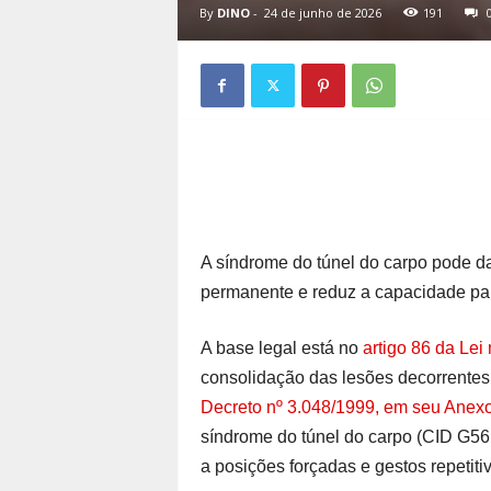
By
DINO
-
24 de junho de 2026
191
A síndrome do túnel do carpo pode da
permanente e reduz a capacidade para
A base legal está no
artigo 86 da Lei
consolidação das lesões decorrentes 
Decreto nº 3.048/1999, em seu Anexo I
síndrome do túnel do carpo (CID G56
a posições forçadas e gestos repetiti