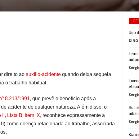
0
RE
Uso d
DINO
Terre
autom
Sergi
r direito ao
auxílio-acidente
quando deixa sequela
Licen
 o trabalho habitual.
etapa
Sergi
 nº 8.213/1991
, que prevê o benefício após a
de acidente de qualquer natureza. Além disso, o
Suzuk
urban
I, Lista B, item IX
, reconhece expressamente a
Sergi
.0) como doença relacionada ao trabalho, associada
vos.
Kia i