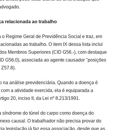
o advogado.
 relacionada ao trabalho
o Regime Geral de Previdência Social e traz, em
acionadas ao trabalho. O item IX dessa lista inclui
dos Membros Superiores (CID G56.-), com destaque
CID G56.0), associada ao agente causador "posições
 Z57.8).
o na análise previdenciária. Quando a doença é
 com a atividade exercida, ela é equiparada a
tigo 20, inciso II, da Lei nº 8.213/1991.
r a síndrome do túnel do carpo como doença do
 nexo causal. O trabalhador não precisa provar do
ria legislação já faz essa associação, desde que as