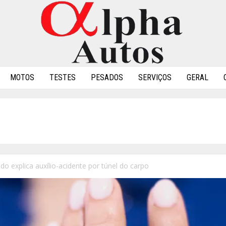
MOTOS
TESTES
PESADOS
SERVIÇOS
GERAL
o explica auxílio-acidente por túnel do carpo