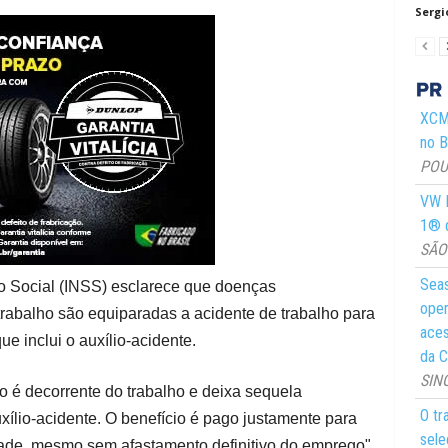
Sergi
XCMG
no Br
POUS
VW M
1® d
SÃO 
Seas
ro Social (INSS) esclarece que doenças
oper
rabalho são equiparadas a acidente de trabalho para
aces
ue inclui o auxílio-acidente.
da C
SIN
 é decorrente do trabalho e deixa sequela
O tr
uxílio-acidente. O benefício é pago justamente para
sele
de, mesmo sem afastamento definitivo do emprego",