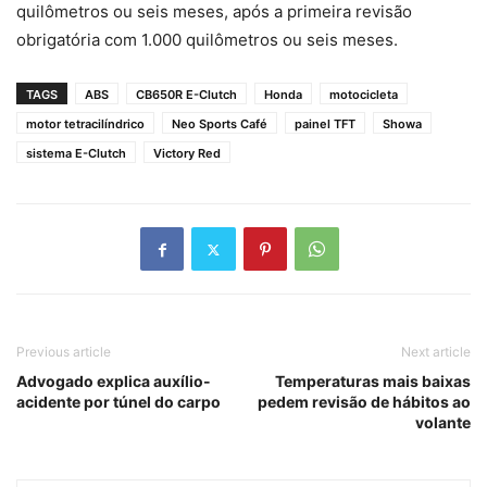
quilômetros ou seis meses, após a primeira revisão
obrigatória com 1.000 quilômetros ou seis meses.
TAGS
ABS
CB650R E-Clutch
Honda
motocicleta
motor tetracilíndrico
Neo Sports Café
painel TFT
Showa
sistema E-Clutch
Victory Red
Previous article
Next article
Advogado explica auxílio-
Temperaturas mais baixas
acidente por túnel do carpo
pedem revisão de hábitos ao
volante