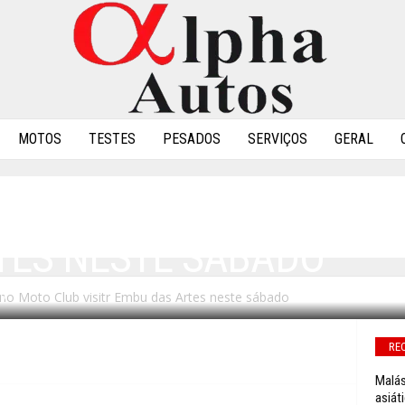
MOTOS
TESTES
PESADOS
SERVIÇOS
GERAL
 CALTABIANO MOTO CLU
TES NESTE SÁBADO
no Moto Club visitr Embu das Artes neste sábado
0
RE
Malás
asiát