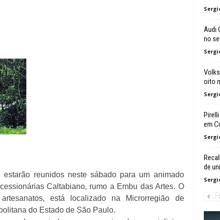
Sergi
Audi 
no s
Sergi
Volks
oito 
Sergi
Pirel
em C
Sergi
Recal
de un
W, estarão reunidos neste sábado para um animado
Sergi
cessionárias Caltabiano, rumo a Embu das Artes. O
artesanatos, está localizado na Microrregião de
opolitana do Estado de São Paulo.