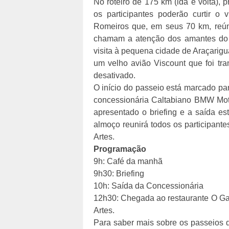
No roteiro de 175 km (ida e volta), 
os participantes poderão curtir o
Romeiros que, em seus 70 km, reún
chamam a atenção dos amantes do m
visita à pequena cidade de Araçarigu
um velho avião Viscount que foi tr
desativado.
O início do passeio está marcado p
concessionária Caltabiano BMW Moto
apresentado o briefing e a saída es
almoço reunirá todos os participant
Artes.
Programação
9h: Café da manhã
9h30: Briefing
10h: Saída da Concessionária
12h30: Chegada ao restaurante O Gar
Artes.
Para saber mais sobre os passeios d