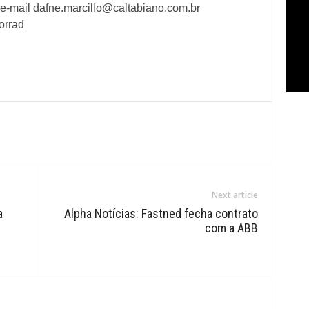
 e-mail dafne.marcillo@caltabiano.com.br
orrad
Next article
a
Alpha Notícias: Fastned fecha contrato
com a ABB