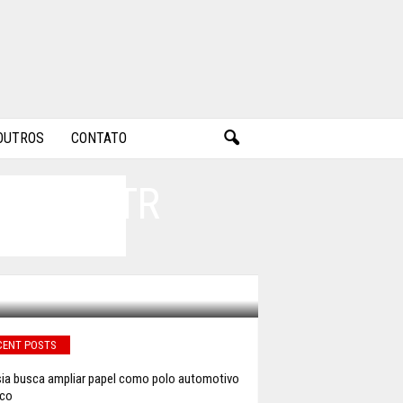
OUTROS
CONTATO
B VISITR
CENT POSTS
ia busca ampliar papel como polo automotivo
ico