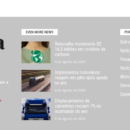
EVEN MORE NEWS
PO
Outro
RenovaBio movimenta R$
16,5 bilhões em créditos de
Notíc
carbono
Pesa
6 de agosto de 2026
Notíc
Implementos rodoviários
Moto
reagem em julho após queda
ais e
no ano
Servi
6 de agosto de 2026
Espo
r
Emplacamentos de
caminhões recuam 7% no
acumulado do ano
6 de agosto de 2026