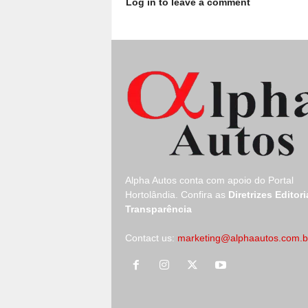
Log in to leave a comment
Alpha Autos conta com apoio do
Portal
Hortolândia.
Confira as
Diretrizes Editori
Transparência
Contact us:
marketing@alphaautos.com.b