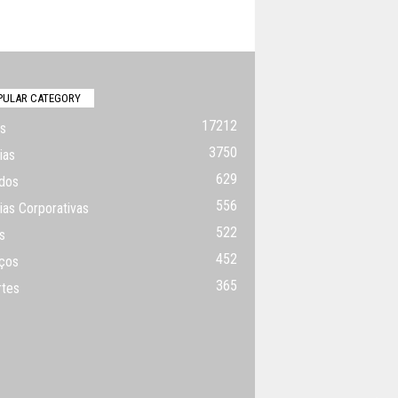
PULAR CATEGORY
17212
s
3750
ias
629
dos
556
ias Corporativas
522
s
452
ços
365
rtes