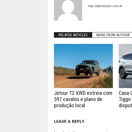
http://alphaautos.com.br
RELATED ARTICLES
MORE FROM AUTHOR
Jetour T2 XWD estreia com
Caoa 
597 cavalos e plano de
Tiggo 
produção local
disput
LEAVE A REPLY