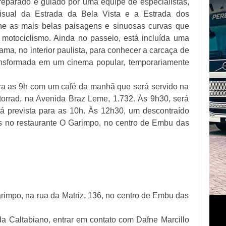
preparado e guiado por uma equipe de especialistas,
 visual da Estrada da Bela Vista e a Estrada dos
e as mais belas paisagens e sinuosas curvas que
otociclismo. Ainda no passeio, está incluída uma
ama, no interior paulista, para conhecer a carcaça de
ansformada em um cinema popular, temporariamente
ara as 9h com um café da manhã que será servido na
rrad, na Avenida Braz Leme, 1.732. Às 9h30, será
tá prevista para as 10h. Às 12h30, um descontraído
es no restaurante O Garimpo, no centro de Embu das
impo, na rua da Matriz, 136, no centro de Embu das
a Caltabiano, entrar em contato com Dafne Marcillo