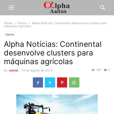
Home
Outros
Alpha Notícias: Continental desenvolve clusters para
máquinas agrícolas
Outros
Alpha Notícias: Continental
desenvolve clusters para
máquinas agrícolas
165
0
By
admin
-
14 de agosto de 2013