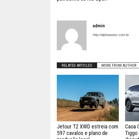
admin
http://alphaautos.com.br
RELATED ARTICLES
MORE FROM AUTHOR
Jetour T2 XWD estreia com
Caoa 
597 cavalos e plano de
Tiggo 