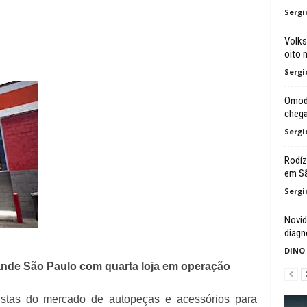
Sergi
Volks
oito 
Sergi
Omoda
chega
Sergi
Rodíz
em Sã
Sergi
Novid
diagn
DINO
nde São Paulo com quarta loja em operação
istas do mercado de autopeças e acessórios para