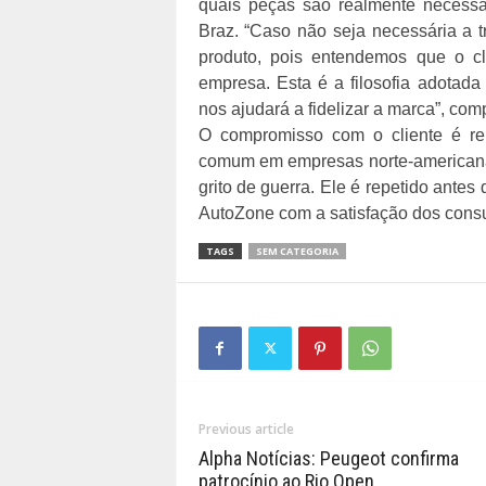
quais peças são realmente necessár
Braz. “Caso não seja necessária a 
produto, pois entendemos que o cli
empresa. Esta é a filosofia adotad
nos ajudará a fidelizar a marca”, com
O compromisso com o cliente é re
comum em empresas norte-americanas
grito de guerra. Ele é repetido ante
AutoZone com a satisfação dos cons
TAGS
SEM CATEGORIA
Previous article
Alpha Notícias: Peugeot confirma
patrocínio ao Rio Open