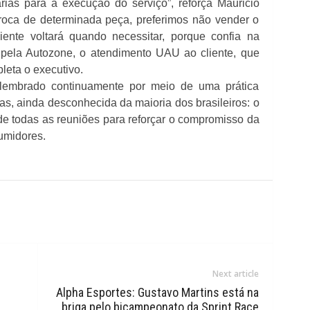
ias para a execução do serviço”, reforça Mauricio
troca de determinada peça, preferimos não vender o
ente voltará quando necessitar, porque confia na
a pela Autozone, o atendimento UAU ao cliente, que
pleta o executivo.
lembrado continuamente por meio de uma prática
, ainda desconhecida da maioria dos brasileiros: o
s de todas as reuniões para reforçar o compromisso da
umidores.
Next article
Alpha Esportes: Gustavo Martins está na
briga pelo bicampeonato da Sprint Race