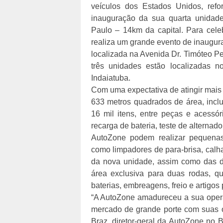
veículos dos Estados Unidos, ref
inauguração da sua quarta unidad
Paulo – 14km da capital. Para cel
realiza um grande evento de inaugura
localizada na Avenida Dr. Timóteo Pe
três unidades estão localizadas n
Indaiatuba.
Com uma expectativa de atingir mais 
633 metros quadrados de área, incl
16 mil itens, entre peças e acessóri
recarga de bateria, teste de alternad
AutoZone podem realizar pequenas 
como limpadores de para-brisa, calhas
da nova unidade, assim como das de
área exclusiva para duas rodas, qu
baterias, embreagens, freio e artigos
“A AutoZone amadureceu a sua operaç
mercado de grande porte com suas o
Braz, diretor-geral da AutoZone no 