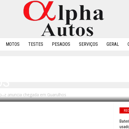
MOTOS
TESTES
PESADOS
SERVIÇOS
GERAL
IAS: AUTOZONE ANUNCI
OS
Zone anuncia chegada em Guarulhos
0
RE
Bater
usad