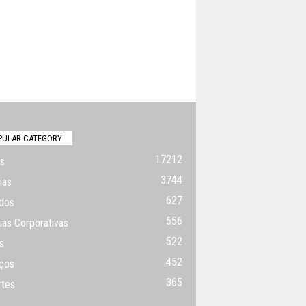
PULAR CATEGORY
17212
s
3744
ias
627
dos
556
ias Corporativas
522
s
452
ços
365
rtes