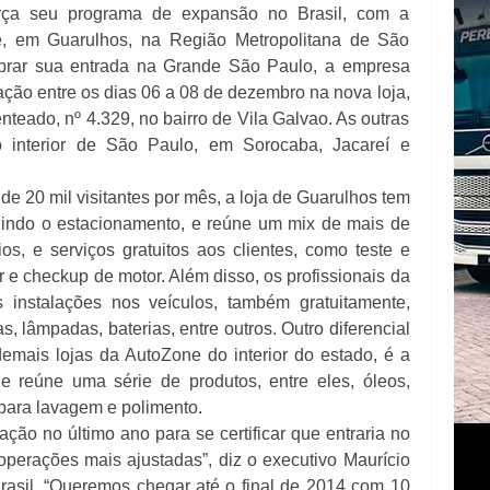
orça seu programa de expansão no Brasil, com a
e, em Guarulhos, na Região Metropolitana de São
ebrar sua entrada na Grande São Paulo, a empresa
ção entre os dias 06 a 08 de dezembro na nova loja,
nteado, nº 4.329, no bairro de Vila Galvao. As outras
o interior de São Paulo, em Sorocaba, Jacareí e
de 20 mil visitantes por mês, a loja de Guarulhos tem
uindo o estacionamento, e reúne um mix de mais de
os, e serviços gratuitos aos clientes, como teste e
or e checkup de motor. Além disso, os profissionais da
instalações nos veículos, também gratuitamente,
, lâmpadas, baterias, entre outros. Outro diferencial
mais lojas da AutoZone do interior do estado, é a
e reúne uma série de produtos, entre eles, óleos,
 para lavagem e polimento.
ão no último ano para se certificar que entraria no
perações mais ajustadas”, diz o executivo Maurício
Brasil. “Queremos chegar até o final de 2014 com 10