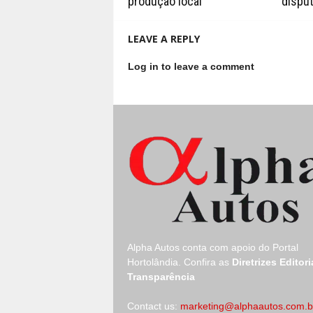
produção local
disput
LEAVE A REPLY
Log in to leave a comment
Alpha Autos conta com apoio do
Portal
Hortolândia.
Confira as
Diretrizes Editori
Transparência
Contact us:
marketing@alphaautos.com.b