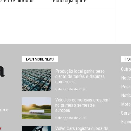
a entre híbridos
tecnologia Ignite
EVEN MORE NEWS
PO
Outro
Produção local ganha peso
diante de tarifas e disputas
Notíc
comerciais
Pesa
6 de agosto de 2026
Notíc
Veículos comerciais crescem
Moto
no primeiro semestre
ais e
europeu
Servi
6 de agosto de 2026
Espo
r
Volvo Cars registra queda de