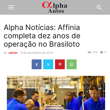
Alpha Notícias: Affinia
completa dez anos de
operação no Brasiloto
313
0
By
admin
-
8 de dezembro de 2014