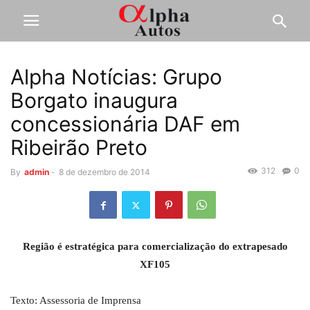
Alpha Notícias: Grupo
Borgato inaugura
concessionária DAF em
Ribeirão Preto
312
0
By
admin
-
8 de dezembro de 2014
Região é estratégica para comercialização do extrapesado
XF105
Texto: Assessoria de Imprensa