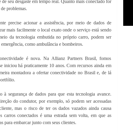
 de seu desgaste em tempo real. Quanto mais conectado for
o de problemas.
nte precise acionar a assistência, por meio de dados de
rar mais facilmente o local exato onde o serviço está sendo
 meio da tecnologia embutida no próprio carro, podem ser
e emergência, como ambulância e bombeiros.
nectividade é nova. Na Allianz Partners Brasil, fomos
 se iniciou há praticamente 10 anos. Com recursos ainda em
eira montadora a ofertar conectividade no Brasil e, de lá
ortfólio.
ão à segurança de dados para que esta tecnologia avance.
 direção do condutor, por exemplo, só podem ser acessadas
cliente, mas o risco de ter os dados vazados ainda causa
 carros conectados é uma estrada sem volta, em que as
as para embarcar junto com seus clientes.