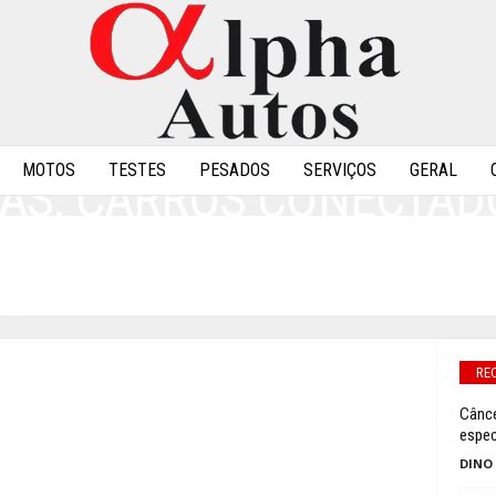
MOTOS
TESTES
PESADOS
SERVIÇOS
GERAL
AS: CARROS CONECTADO
SETOR DE ASSISTÊNCIA
0
RE
Cânce
espec
DINO