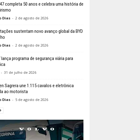
147 completa 50 anos e celebra uma história de
irismo
o Dias
-
2 de agosto de 2026
tações sustentam novo avanço global da BYD
lho
o Dias
-
2 de agosto de 2026
lança programa de segurança viária para
ica
-
31 de julho de 2026
n Sagrera une 1.115 cavalos e eletrônica
da ao motorista
o Dias
-
5 de agosto de 2026