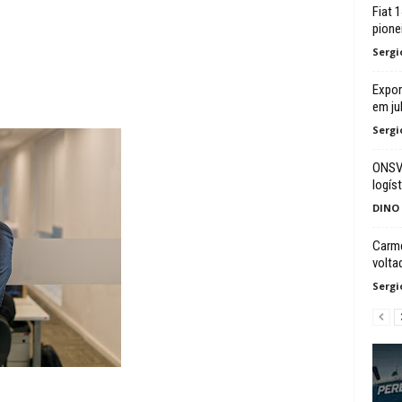
Fiat 
pione
Sergi
Expor
em ju
Sergi
ONSV 
logíst
DINO
Carme
volta
Sergi