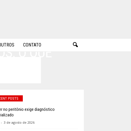
OUTROS
CONTATO
S: O QUE
 24H?
CENT POSTS
r no peritônio exige diagnóstico
ializado
-
3 de agosto de 2026