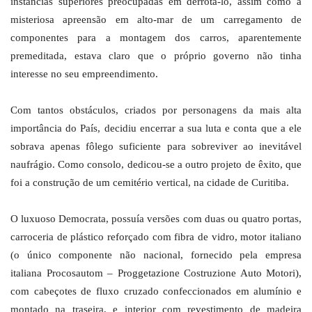
instâncias superiores preocupadas em derrotá-lo, assim como a
misteriosa apreensão em alto-mar de um carregamento de
componentes para a montagem dos carros, aparentemente
premeditada, estava claro que o próprio governo não tinha
interesse no seu empreendimento.
Com tantos obstáculos, criados por personagens da mais alta
importância do País, decidiu encerrar a sua luta e conta que a ele
sobrava apenas fôlego suficiente para sobreviver ao inevitável
naufrágio. Como consolo, dedicou-se a outro projeto de êxito, que
foi a construção de um cemitério vertical, na cidade de Curitiba.
O luxuoso Democrata, possuía versões com duas ou quatro portas,
carroceria de plástico reforçado com fibra de vidro, motor italiano
(o único componente não nacional, fornecido pela empresa
italiana Procosautom – Proggetazione Costruzione Auto Motori),
com cabeçotes de fluxo cruzado confeccionados em alumínio e
montado na traseira, e interior com revestimento de madeira