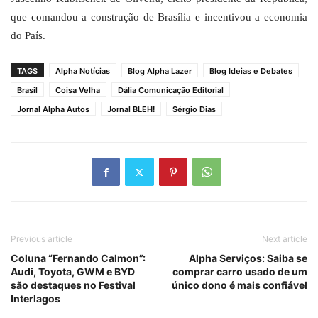
que comandou a construção de Brasília e incentivou a economia
do País.
TAGS
Alpha Notícias
Blog Alpha Lazer
Blog Ideias e Debates
Brasil
Coisa Velha
Dália Comunicação Editorial
Jornal Alpha Autos
Jornal BLEH!
Sérgio Dias
Previous article
Next article
Coluna “Fernando Calmon”:
Alpha Serviços: Saiba se
Audi, Toyota, GWM e BYD
comprar carro usado de um
são destaques no Festival
único dono é mais confiável
Interlagos