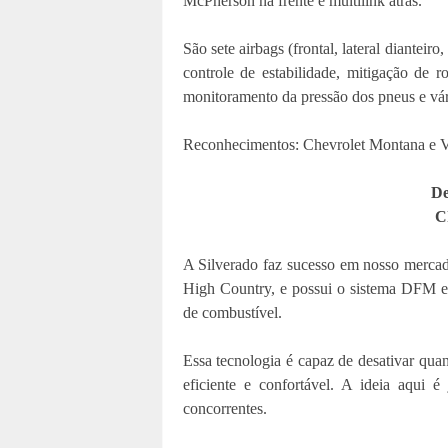
McPherson na frente e multilink atrás.
São sete airbags (frontal, lateral dianteiro,
controle de estabilidade, mitigação de r
monitoramento da pressão dos pneus e vár
Reconhecimentos: Chevrolet Montana e V
De
C
A Silverado faz sucesso em nosso mercad
High Country, e possui o sistema DFM e
de combustível.
Essa tecnologia é capaz de desativar quan
eficiente e confortável. A ideia aqui 
concorrentes.