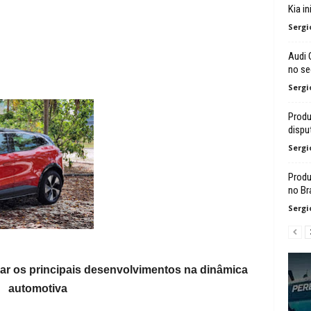
Kia i
Sergi
Audi 
no s
Sergi
Produ
dispu
Sergi
Produ
no Bra
Sergi
car os principais desenvolvimentos na dinâmica
automotiva