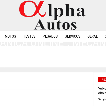
MOTOS
TESTES
PESADOS
SERVIÇOS
GERAL
ÂNICA ONLINE”: MECÂN
S DESTAQUES AUTOMOT
0
RE
Volks
oito 
Sergi