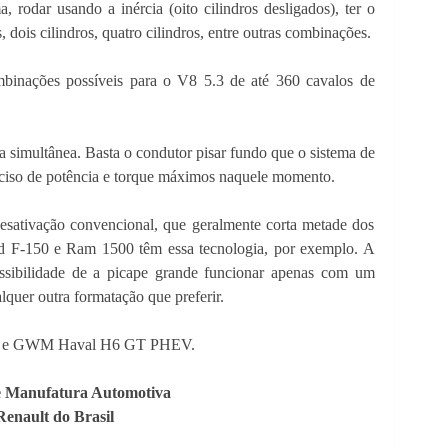
 rodar usando a inércia (oito cilindros desligados), ter o
dois cilindros, quatro cilindros, entre outras combinações.
binações possíveis para o V8 5.3 de até 360 cavalos de
 simultânea. Basta o condutor pisar fundo que o sistema de
ciso de potência e torque máximos naquele momento.
ativação convencional, que geralmente corta metade dos
ord F-150 e Ram 1500 têm essa tecnologia, por exemplo. A
ssibilidade de a picape grande funcionar apenas com um
alquer outra formatação que preferir.
id e GWM Haval H6 GT PHEV.
e Manufatura Automotiva
Renault do Brasil