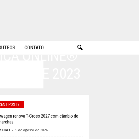
OUTROS
CONTATO
ICA ONLINE®
IVOS DE 2023
CENT POSTS
wagen renova T-Cross 2027 com câmbio de
marchas
o Dias
-
5 de agosto de 2026