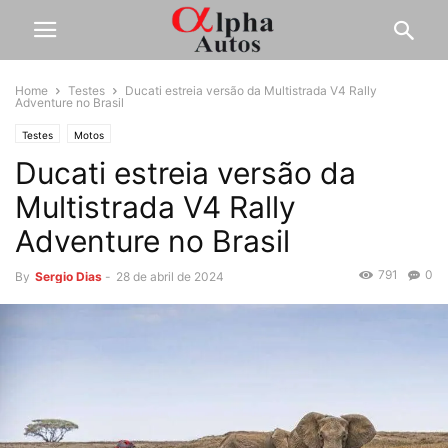
Home
Testes
Ducati estreia versão da Multistrada V4 Rally
Adventure no Brasil
Testes
Motos
Ducati estreia versão da
Multistrada V4 Rally
Adventure no Brasil
791
0
By
Sergio Dias
-
28 de abril de 2024