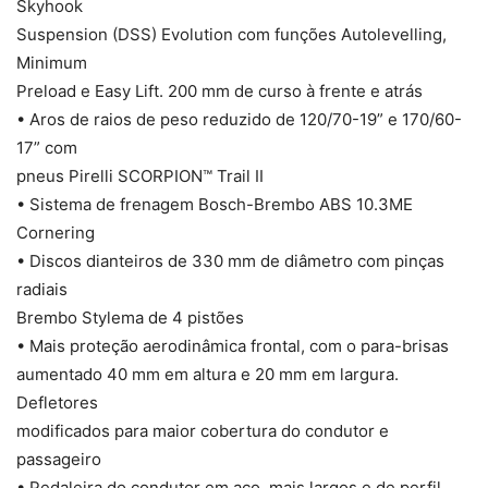
Skyhook
Suspension (DSS) Evolution com funções Autolevelling,
Minimum
Preload e Easy Lift. 200 mm de curso à frente e atrás
• Aros de raios de peso reduzido de 120/70-19” e 170/60-
17” com
pneus Pirelli SCORPION™ Trail II
• Sistema de frenagem Bosch-Brembo ABS 10.3ME
Cornering
• Discos dianteiros de 330 mm de diâmetro com pinças
radiais
Brembo Stylema de 4 pistões
• Mais proteção aerodinâmica frontal, com o para-brisas
aumentado 40 mm em altura e 20 mm em largura.
Defletores
modificados para maior cobertura do condutor e
passageiro
• Pedaleira do condutor em aço, mais largos e de perfil