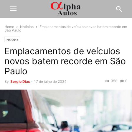
Home
Notícias
Emplacamentos de veículos novos batem recorde em
São Paulo
Notícias
Emplacamentos de veículos
novos batem recorde em São
Paulo
358
0
By
Sergio Dias
-
17 de julho de 2024