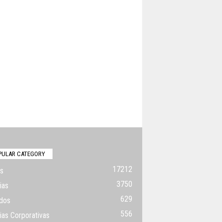
PULAR CATEGORY
17212
s
3750
ias
629
dos
556
ias Corporativas