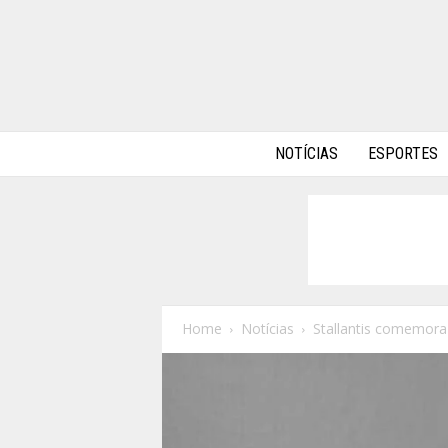
A
NOTÍCIAS
ESPORTES
l
p
h
a
A
u
t
o
Home
Notícias
Stallantis comemora
s