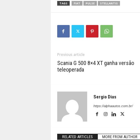
TAGS
FIAT
PULSE
STELLANTIS
Previous article
Scania G 500 8×4 XT ganha versão
teleoperada
Sergio Dias
https://alphaautos.com.br/
RELATED ARTICLES
MORE FROM AUTHOR