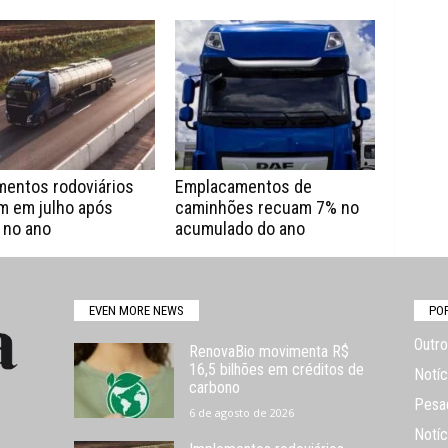
mentos rodoviários
Emplacamentos de
m em julho após
caminhões recuam 7% no
 no ano
acumulado do ano
EVEN MORE NEWS
PO
Outro
RenovaBio movimenta R$
16,5 bilhões em créditos de
Notíc
carbono
Pesa
6 de agosto de 2026
Notíc