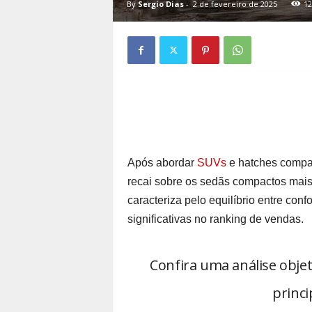
By
Sergio Dias
-
2 de fevereiro de 2025
12
Após abordar
SUVs
e hatches compac
recai sobre os sedãs compactos mai
caracteriza pelo equilíbrio entre conf
significativas no ranking de vendas.
Confira uma análise obje
princi