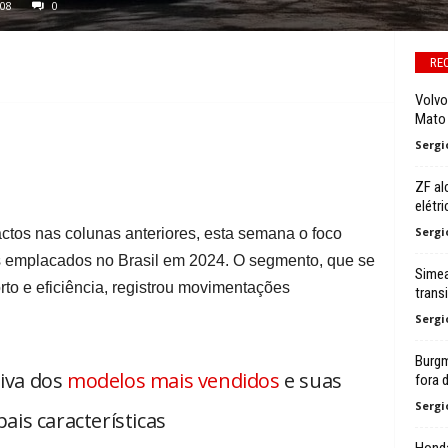
08
0
RE
Volvo
Mato 
Sergi
ZF al
elétri
Sergi
tos nas colunas anteriores, esta semana o foco
s emplacados no Brasil em 2024. O segmento, que se
Simea
orto e eficiência, registrou movimentações
trans
Sergi
Burgm
tiva dos
modelos mais vendidos
e suas
fora d
Sergi
pais características
Honda