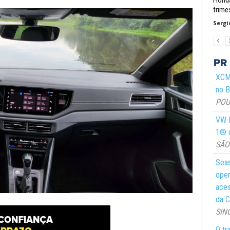
trime
Sergi
XCMG
no Br
POUS
VW M
1® d
SÃO 
Seas
oper
aces
da C
SIN
O tr