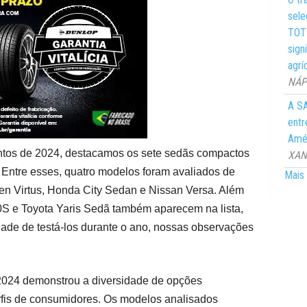
sele
TOTY
sign
agrí
NÁPO
A SA
entr
Amér
os de 2024, destacamos os sete sedãs compactos
XANG
Entre esses, quatro modelos foram avaliados de
Mais 
gen Virtus, Honda City Sedan e Nissan Versa. Além
S e Toyota Yaris Sedã também aparecem na lista,
ade de testá-los durante o ano, nossas observações
024 demonstrou a diversidade de opções
erfis de consumidores. Os modelos analisados