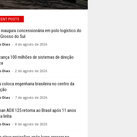
CENT POSTS
 inaugura concessionária em polo logístico do
Grosso do Sul
o Dias
-
4 de agosto de 2026
cança 100 milhões de sistemas de direção
ca
o Dias
-
2 de agosto de 2026
 coloca engenharia brasileira no centro da
ição
o Dias
-
7 de agosto de 2026
an ADX 125 retorna ao Brasil após 11 anos
a linha
o Dias
-
8 de agosto de 2026
 eleva projeções após lucro crescer no