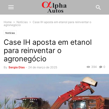
Home
Notícias
Case IH aposta em etanol para reinventar o
agronegócio
Notícias
Case IH aposta em etanol
para reinventar o
agronegócio
394
0
By
Sergio Dias
-
24 de março de 2025