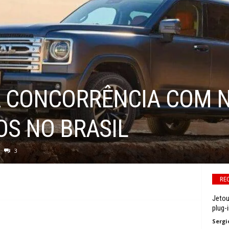
 CONCORRÊNCIA COM 
OS NO BRASIL
3
RE
Jetou
plug-i
Sergi