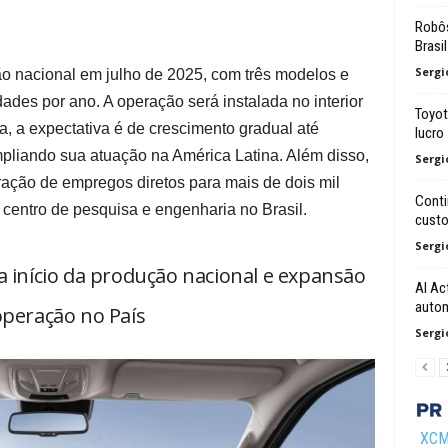
Robôs
Brasil
Sergi
ão nacional em julho de 2025, com três modelos e
ades por ano. A operação será instalada no interior
Toyot
, a expectativa é de crescimento gradual até
lucro
mpliando sua atuação na América Latina. Além disso,
Sergi
eração de empregos diretos para mais de dois mil
Conti
 centro de pesquisa e engenharia no Brasil.
cust
Sergi
 início da produção nacional e expansão
AI Ac
auto
operação no País
Sergi
XCMG