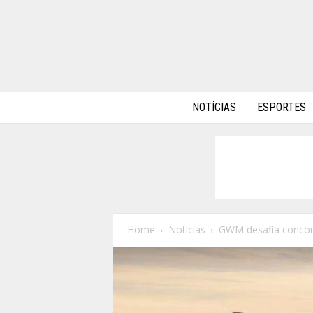
A
NOTÍCIAS
ESPORTES
l
p
h
a
A
u
t
o
Home
Notícias
GWM desafia concorr
s