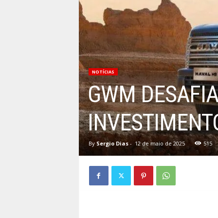
NOTÍCIAS
GWM DESAFIA
INVESTIMENT
By
Sergio Dias
-
12 de maio de 2025
515