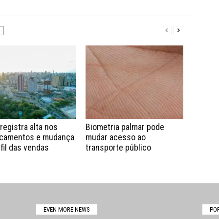
registra alta nos
Biometria palmar pode
camentos e mudança
mudar acesso ao
fil das vendas
transporte público
EVEN MORE NEWS
PO