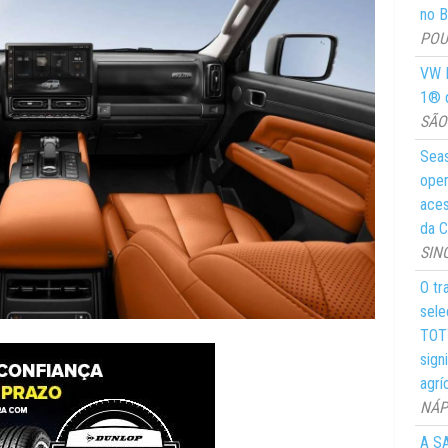
no Br
POUS
VW M
1® d
SÃO 
Seas
oper
aces
da C
SIN
O tr
sele
TOTY
sign
agrí
NÁPO
A SA