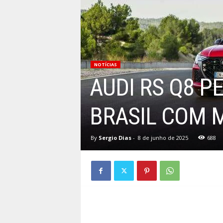
NOTÍCIAS
AUDI RS Q8 
BRASIL COM 
By
Sergio Dias
-
8 de junho de 2025
688