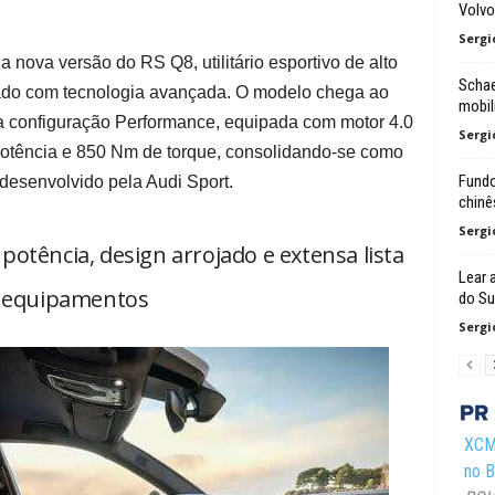
Volvo
Sergi
 nova versão do RS Q8, utilitário esportivo de alto
Schae
do com tecnologia avançada. O modelo chega ao
mobil
a configuração Performance, equipada com motor 4.0
Sergi
potência e 850 Nm de torque, consolidando-se como
Fundo
desenvolvido pela Audi Sport.
chinê
Sergi
 potência, design arrojado e extensa lista
Lear 
 equipamentos
do Su
Sergi
XCMG
no Br