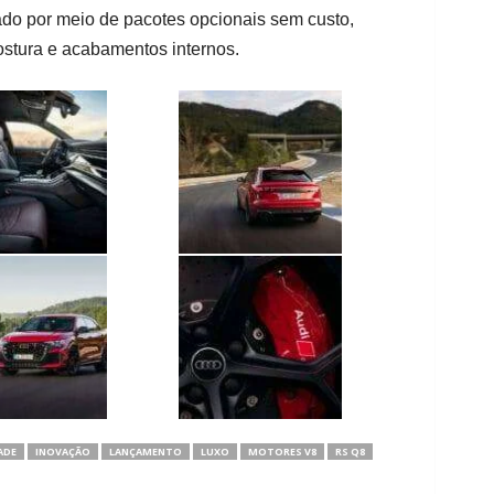
do por meio de pacotes opcionais sem custo,
costura e acabamentos internos.
ADE
INOVAÇÃO
LANÇAMENTO
LUXO
MOTORES V8
RS Q8