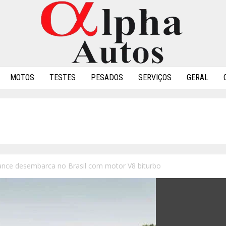
MOTOS
TESTES
PESADOS
SERVIÇOS
GERAL
nce desembarca no Brasil com motor V8 biturbo