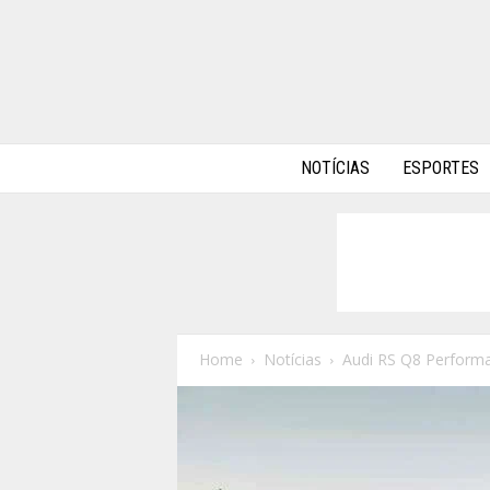
A
NOTÍCIAS
ESPORTES
l
p
h
a
A
u
t
o
Home
Notícias
Audi RS Q8 Performa
s