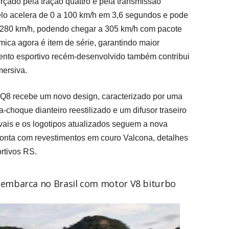
ado pela tração quattro e pela transmissão
elo acelera de 0 a 100 km/h em 3,6 segundos e pode
280 km/h, podendo chegar a 305 km/h com pacote
mica agora é item de série, garantindo maior
ento esportivo recém-desenvolvido também contribui
ersiva.
Q8 recebe um novo design, caracterizado por uma
a-choque dianteiro reestilizado e um difusor traseiro
ais e os logotipos atualizados seguem a nova
r conta com revestimentos em couro Valcona, detalhes
rtivos RS.
embarca no Brasil com motor V8 biturbo