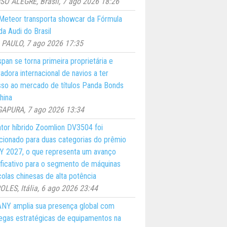
O ALEGRE, Brasil, 7 ago 2026 18:26
eteor transporta showcar da Fórmula
a Audi do Brasil
PAULO, 7 ago 2026 17:35
pan se torna primeira proprietária e
adora internacional de navios a ter
so ao mercado de títulos Panda Bonds
hina
GAPURA, 7 ago 2026 13:34
ator híbrido Zoomlion DV3504 foi
cionado para duas categorias do prêmio
 2027, o que representa um avanço
ificativo para o segmento de máquinas
colas chinesas de alta potência
LES, Itália, 6 ago 2026 23:44
NY amplia sua presença global com
egas estratégicas de equipamentos na