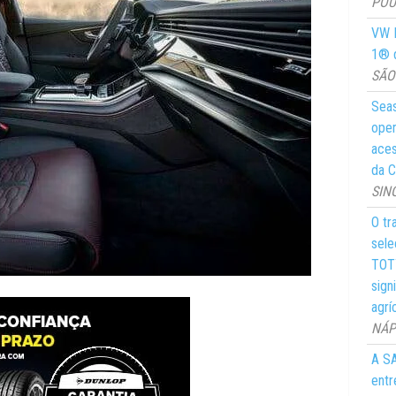
POUS
VW M
1® d
SÃO 
Seas
oper
aces
da C
SIN
O tr
sele
TOTY
sign
agrí
NÁPO
A SA
entr