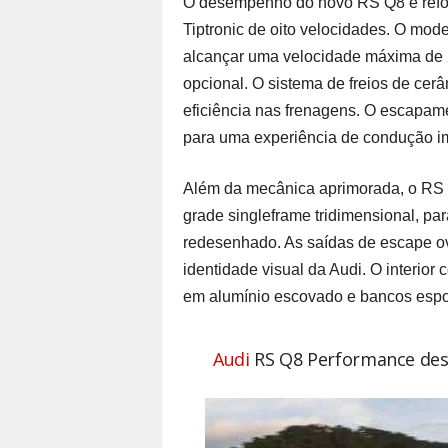
O desempenho do novo RS Q8 é reforç
Tiptronic de oito velocidades. O mod
alcançar uma velocidade máxima de 
opcional. O sistema de freios de cerâ
eficiência nas frenagens. O escapam
para uma experiência de condução im
Além da mecânica aprimorada, o RS 
grade singleframe tridimensional, par
redesenhado. As saídas de escape ov
identidade visual da Audi. O interio
em alumínio escovado e bancos espo
Audi
RS Q8 Performance des