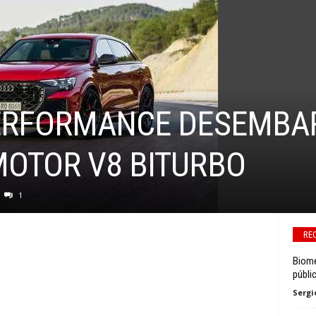
PERFORMANCE DESEMBA
MOTOR V8 BITURBO
1
RE
Biome
públi
Sergi