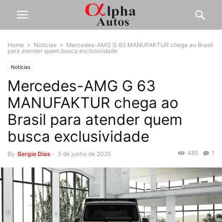
Home
Notícias
Mercedes-AMG G 63 MANUFAKTUR chega ao Brasil
para atender quem busca exclusividade
Notícias
Mercedes-AMG G 63
MANUFAKTUR chega ao
Brasil para atender quem
busca exclusividade
485
1
By
Sergio Dias
-
3 de junho de 2025