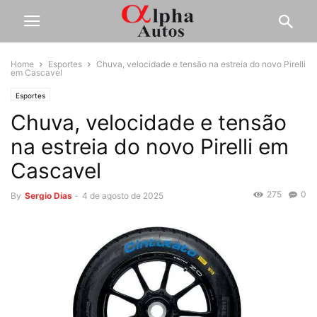
Home
Esportes
Chuva, velocidade e tensão na estreia do novo Pirelli
em Cascavel
Esportes
Chuva, velocidade e tensão
na estreia do novo Pirelli em
Cascavel
275
0
By
Sergio Dias
-
4 de agosto de 2025