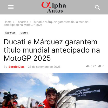
Home
Esportes
Ducati e Márquez garantem título mundial
antecipado na MotoGP 2025
Esportes
Motos
Ducati e Márquez garantem
título mundial antecipado na
MotoGP 2025
397
0
By
Sergio Dias
-
28 de setembro de 2025