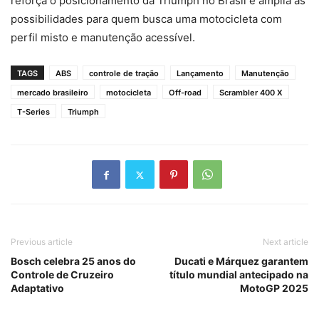
reforça o posicionamento da Triumph no Brasil e amplia as
possibilidades para quem busca uma motocicleta com
perfil misto e manutenção acessível.
TAGS
ABS
controle de tração
Lançamento
Manutenção
mercado brasileiro
motocicleta
Off-road
Scrambler 400 X
T-Series
Triumph
Previous article
Next article
Bosch celebra 25 anos do
Ducati e Márquez garantem
Controle de Cruzeiro
título mundial antecipado na
Adaptativo
MotoGP 2025