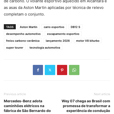
de carbono. O volante esportivo aquecido em Alcantara e
as asas da Aston Martin aplicadas por técnica de relevo
completam o conjunto.
TAGS
Aston Martin
carro esportivo
DB12 S
desempenho automotivo
escapamento esportivo
freios carbono-cerâmica
lançamento 2026
motor V8 biturbo
super tourer
tecnologia automotiva
Previous article
Next article
Mercedes-Benz adota
Wey 07 chega ao Brasil com
caminhões elétricos na
promessa de transformar a
fábrica de São Bernardo do
experiência de condução