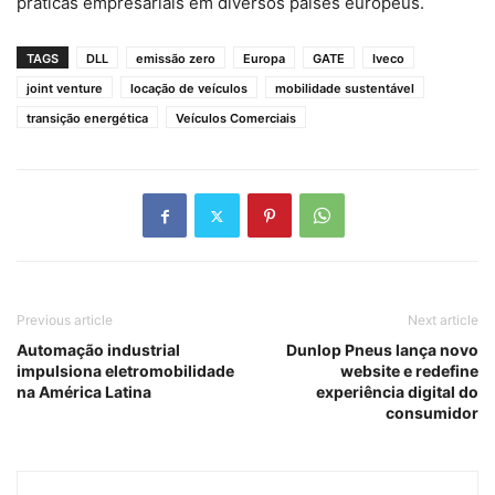
práticas empresariais em diversos países europeus.
TAGS
DLL
emissão zero
Europa
GATE
Iveco
joint venture
locação de veículos
mobilidade sustentável
transição energética
Veículos Comerciais
Previous article
Next article
Automação industrial
Dunlop Pneus lança novo
impulsiona eletromobilidade
website e redefine
na América Latina
experiência digital do
consumidor