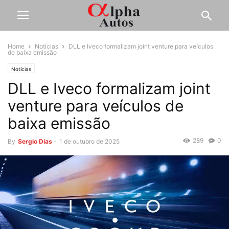
Home
Notícias
DLL e Iveco formalizam joint venture para veículos
de baixa emissão
Notícias
DLL e Iveco formalizam joint
venture para veículos de
baixa emissão
289
0
By
Sergio Dias
-
1 de outubro de 2025