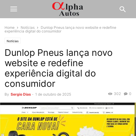
Home
Notícias
Dunlop Pneus lança novo website e redefine
experiência digital do consumidor
Notícias
Dunlop Pneus lança novo
website e redefine
experiência digital do
consumidor
302
0
By
Sergio Dias
-
1 de outubro de 2025