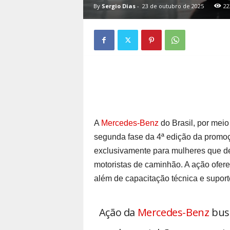
By
Sergio Dias
-
23 de outubro de 2025
22
A
Mercedes-Benz
do Brasil, por meio
segunda fase da 4ª edição da promo
exclusivamente para mulheres que de
motoristas de caminhão. A ação ofere
além de capacitação técnica e supor
Ação da
Mercedes-Benz
busc