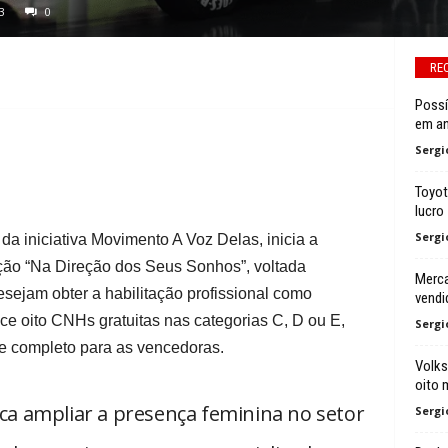
3
0
RE
Possí
em an
Sergi
Toyot
lucro
Sergi
 da iniciativa Movimento A Voz Delas, inicia a
ção “Na Direção dos Seus Sonhos”, voltada
Merca
sejam obter a habilitação profissional como
vendi
ce oito CNHs gratuitas nas categorias C, D ou E,
Sergi
te completo para as vencedoras.
Volks
oito 
a ampliar a presença feminina no setor
Sergi