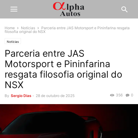
Home
Notícias
Parceria entre JAS Motorsport e Pininfarina resgata
filosofia original do NSX
Notícias
Parceria entre JAS
Motorsport e Pininfarina
resgata filosofia original do
NSX
356
0
By
Sergio Dias
-
28 de outubro de 2025