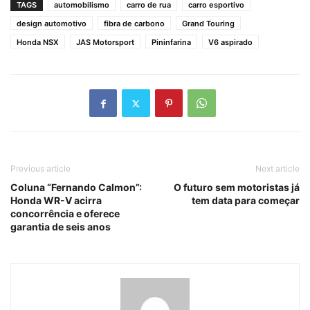
TAGS
automobilismo
carro de rua
carro esportivo
design automotivo
fibra de carbono
Grand Touring
Honda NSX
JAS Motorsport
Pininfarina
V6 aspirado
Previous article
Next article
Coluna “Fernando Calmon”:
O futuro sem motoristas já
Honda WR-V acirra
tem data para começar
concorrência e oferece
garantia de seis anos