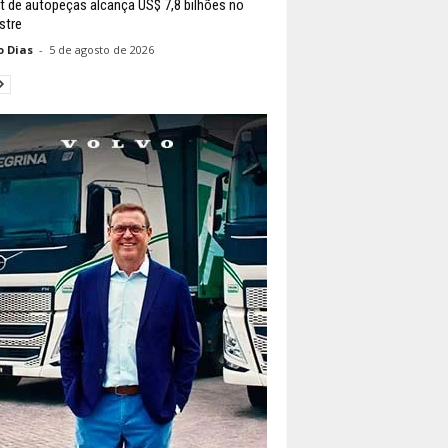
it de autopeças alcança US$ 7,8 bilhões no
stre
o Dias
-
5 de agosto de 2026