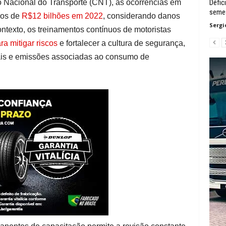
 Nacional do Transporte (CNT), as ocorrências em
Défic
seme
zos de
R$12 bilhões em 2022
, considerando danos
Sergi
ntexto, os treinamentos contínuos de motoristas
ra mitigar riscos
e fortalecer a cultura de segurança,
is e emissões associadas ao consumo de