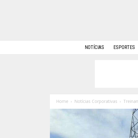
A
NOTÍCIAS
ESPORTES
l
p
h
a
A
u
t
o
Home
Notícias Corporativas
Treina
s