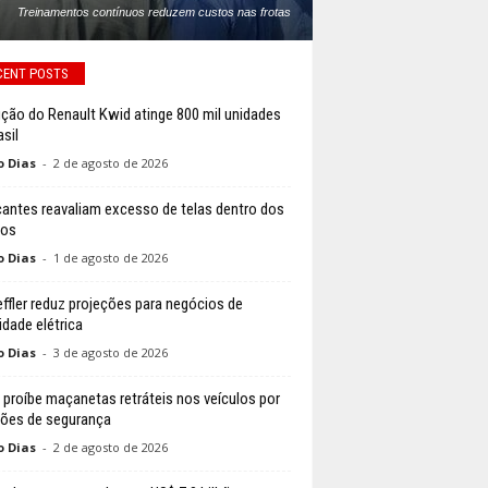
Treinamentos contínuos reduzem custos nas frotas
CENT POSTS
ção do Renault Kwid atinge 800 mil unidades
sil
o Dias
-
2 de agosto de 2026
cantes reavaliam excesso de telas dentro dos
los
o Dias
-
1 de agosto de 2026
ffler reduz projeções para negócios de
idade elétrica
o Dias
-
3 de agosto de 2026
 proíbe maçanetas retráteis nos veículos por
ões de segurança
o Dias
-
2 de agosto de 2026