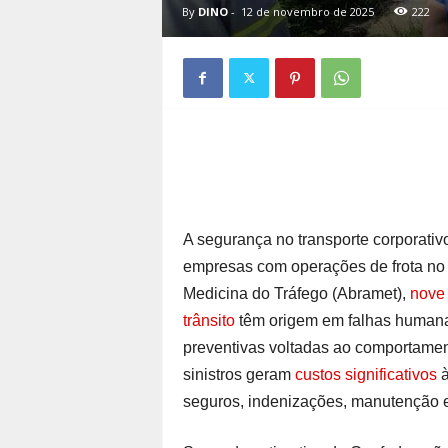
By
DINO
-
12 de novembro de 2025
222
A segurança no transporte corporati
empresas com operações de frota no 
Medicina do Tráfego (Abramet),
nove 
trânsito
têm origem em falhas humanas
preventivas voltadas ao comportamen
sinistros geram
custos significativos
à
seguros, indenizações, manutenção e