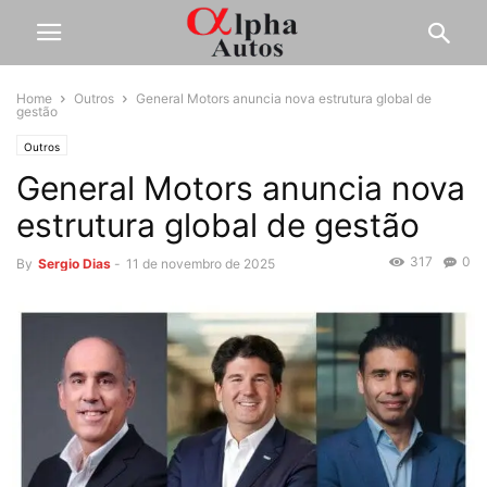
Home
Outros
General Motors anuncia nova estrutura global de
gestão
Outros
General Motors anuncia nova
estrutura global de gestão
317
0
By
Sergio Dias
-
11 de novembro de 2025