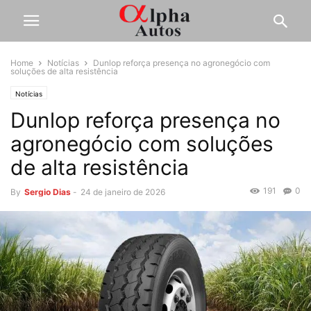
Home
Notícias
Dunlop reforça presença no agronegócio com
soluções de alta resistência
Notícias
Dunlop reforça presença no
agronegócio com soluções
de alta resistência
191
0
By
Sergio Dias
-
24 de janeiro de 2026