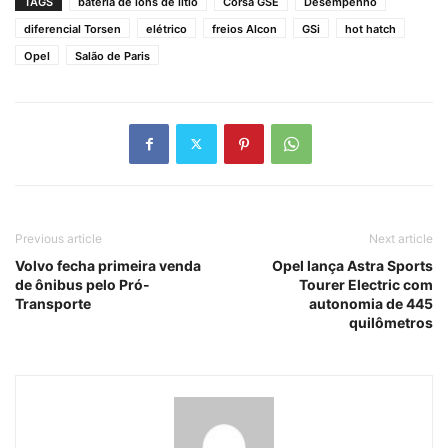
TAGS
bateria de íons de lítio
Corsa GSE
Desempenho
diferencial Torsen
elétrico
freios Alcon
GSi
hot hatch
Opel
Salão de Paris
Previous article
Next article
Volvo fecha primeira venda
Opel lança Astra Sports
de ônibus pelo Pró-
Tourer Electric com
Transporte
autonomia de 445
quilômetros