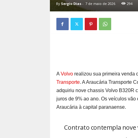
By
Sergio Dias
-
7 de maio de 2026
294
A
Volvo
realizou sua primeira venda 
Transporte
. A Araucária Transporte C
adquiriu nove chassis Volvo B320R c
juros de 9% ao ano. Os veículos vão
Araucária à capital paranaense.
Contrato contempla nove v