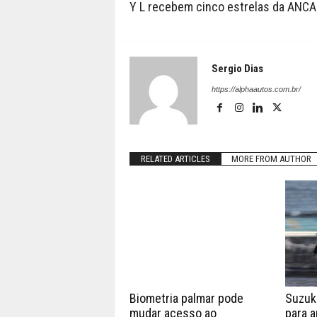
Y L recebem cinco estrelas da ANC
Sergio Dias
https://alphaautos.com.br/
RELATED ARTICLES
MORE FROM AUTHOR
Biometria palmar pode
Suzuk
mudar acesso ao
para a