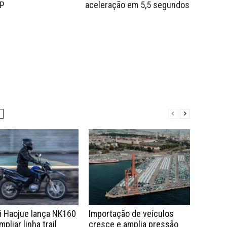
AP
aceleração em 5,5 segundos
i Haojue lança NK160
Importação de veículos
mpliar linha trail
cresce e amplia pressão