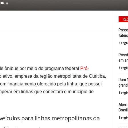
0
RE
Preço
fábri
Sergi
Possí
em an
Sergi
de ônibus por meio do programa federal
Pró-
oletivo, empresa da região metropolitana de Curitiba,
Ram 1
om financiamento oferecido pela linha, que possui
grand
 operar em linhas que conectam o município de
Sergi
Abert
Brasi
eículos para linhas metropolitanas da
Sergi