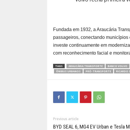
Fundada em 1932, a Araucária Transpo
passageiros, conectando municípios 
investe continuamente em modernizaç
com reconhecimento facial e monitor
TAGS
ARAUCÁRIA TRANSPORTE
BANCO VOLVO
ÔNIBUS URBANOS
PRÓ-TRANSPORTE
RICARDO 
Previous article
BYD SEAL 6, MG4 EV Urban e Tesla M