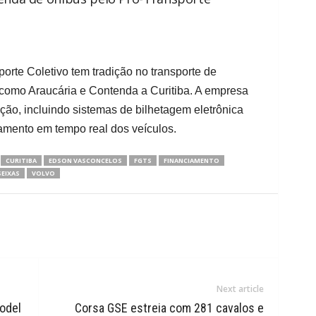
rte Coletivo tem tradição no transporte de
como Araucária e Contenda a Curitiba. A empresa
ão, incluindo sistemas de bilhetagem eletrônica
amento em tempo real dos veículos.
CURITIBA
EDSON VASCONCELOS
FGTS
FINANCIAMENTO
SEIXAS
VOLVO
Next article
odel
Corsa GSE estreia com 281 cavalos e