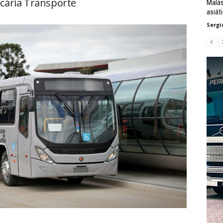
cária Transporte
Malás
asiát
Sergi