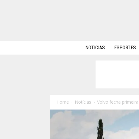
A
NOTÍCIAS
ESPORTES
l
p
h
a
A
u
t
o
Home
Notícias
Volvo fecha primeira
s