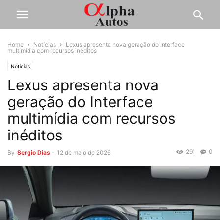
Home
Notícias
Lexus apresenta nova geração do Interface
multimídia com recursos inéditos
Notícias
Lexus apresenta nova
geração do Interface
multimídia com recursos
inéditos
291
0
By
Sergio Dias
-
12 de maio de 2026