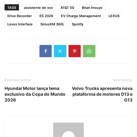
TAGS
assistente de voz
AT&T 5G
Brian Inouye
Drive Recorder
ES 2026
EV Charge Management
LEXUS
Lexus Interface
SiriusXM 360L
Spotify
Previous article
Next article
Hyundai Motor lança tema
Volvo Trucks apresenta nova
exclusivo da Copa do Mundo
plataforma de motores D13 e
2026
G13