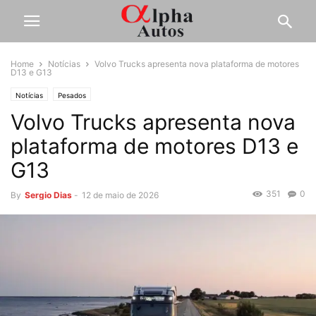
Home
Notícias
Volvo Trucks apresenta nova plataforma de motores
D13 e G13
Notícias
Pesados
Volvo Trucks apresenta nova
plataforma de motores D13 e
G13
351
0
By
Sergio Dias
-
12 de maio de 2026