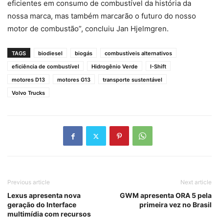
eficientes em consumo de combustível da história da
nossa marca, mas também marcarão o futuro do nosso
motor de combustão”, concluiu Jan Hjelmgren.
TAGS
biodiesel
biogás
combustíveis alternativos
eficiência de combustível
Hidrogênio Verde
I-Shift
motores D13
motores G13
transporte sustentável
Volvo Trucks
Previous article
Next article
Lexus apresenta nova
GWM apresenta ORA 5 pela
geração do Interface
primeira vez no Brasil
multimídia com recursos