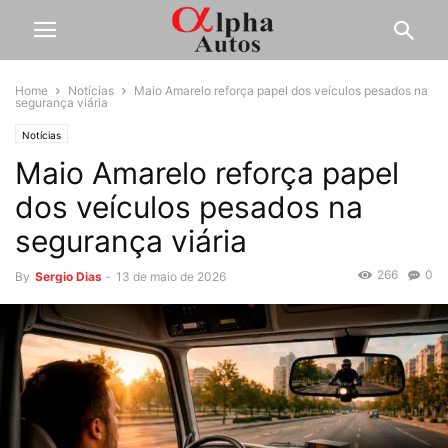
Home
Notícias
Maio Amarelo reforça papel dos veículos pesados na
segurança viária
Notícias
Maio Amarelo reforça papel
dos veículos pesados na
segurança viária
266
0
By
Sergio Dias
-
13 de maio de 2026