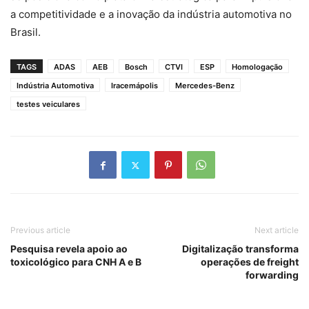
a competitividade e a inovação da indústria automotiva no
Brasil.
TAGS
ADAS
AEB
Bosch
CTVI
ESP
Homologação
Indústria Automotiva
Iracemápolis
Mercedes-Benz
testes veiculares
Previous article
Next article
Pesquisa revela apoio ao
Digitalização transforma
toxicológico para CNH A e B
operações de freight
forwarding