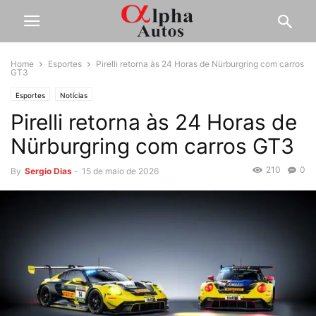
Home
Esportes
Pirelli retorna às 24 Horas de Nürburgring com carros
GT3
Esportes
Notícias
Pirelli retorna às 24 Horas de
Nürburgring com carros GT3
210
0
By
Sergio Dias
-
15 de maio de 2026