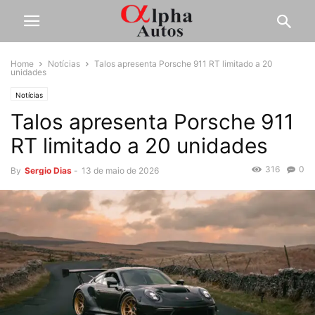
Home
Notícias
Talos apresenta Porsche 911 RT limitado a 20
unidades
Notícias
Talos apresenta Porsche 911
RT limitado a 20 unidades
316
0
By
Sergio Dias
-
13 de maio de 2026