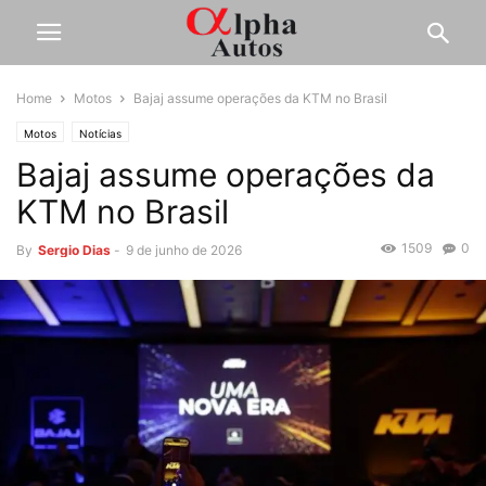
Home
Motos
Bajaj assume operações da KTM no Brasil
Motos
Notícias
Bajaj assume operações da
KTM no Brasil
1509
0
By
Sergio Dias
-
9 de junho de 2026