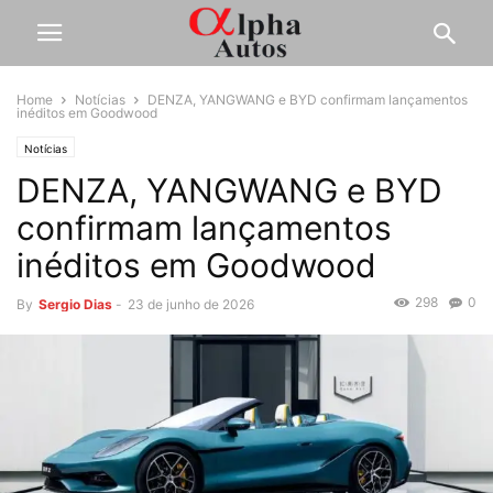
Home
Notícias
DENZA, YANGWANG e BYD confirmam lançamentos
inéditos em Goodwood
Notícias
DENZA, YANGWANG e BYD
confirmam lançamentos
inéditos em Goodwood
298
0
By
Sergio Dias
-
23 de junho de 2026