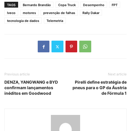
TAGS
Bernardo Brandão
Copa Truck
Desempenho
FPT
Iveco
motores
prevenção de falhas
Rally Dakar
tecnologia de dados
Telemetria
Previous article
Next article
DENZA, YANGWANG e BYD
Pirelli define estratégia de
confirmam lançamentos
pneus para o GP da Áustria
inéditos em Goodwood
de Fórmula 1