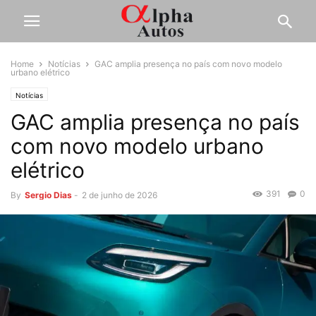
Home
Notícias
GAC amplia presença no país com novo modelo
urbano elétrico
Notícias
GAC amplia presença no país
com novo modelo urbano
elétrico
391
0
By
Sergio Dias
-
2 de junho de 2026