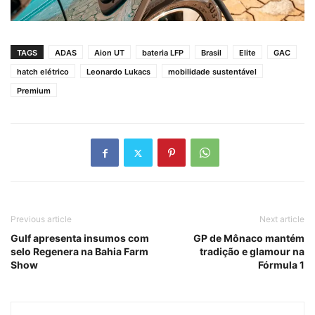
TAGS
ADAS
Aion UT
bateria LFP
Brasil
Elite
GAC
hatch elétrico
Leonardo Lukacs
mobilidade sustentável
Premium
Previous article
Next article
Gulf apresenta insumos com
GP de Mônaco mantém
selo Regenera na Bahia Farm
tradição e glamour na
Show
Fórmula 1