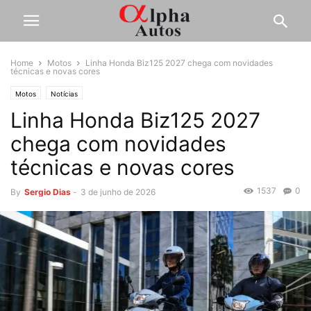
Home
Motos
Linha Honda Biz125 2027 chega com novidades
técnicas e novas cores
Motos
Notícias
Linha Honda Biz125 2027
chega com novidades
técnicas e novas cores
1537
0
By
Sergio Dias
-
3 de junho de 2026