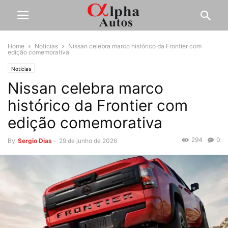
Home
Notícias
Nissan celebra marco histórico da Frontier com
edição comemorativa
Notícias
Nissan celebra marco
histórico da Frontier com
edição comemorativa
294
0
By
Sergio Dias
-
29 de junho de 2026