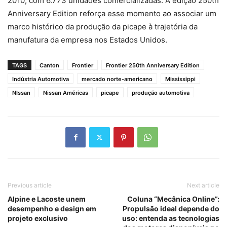
2010, com 6.773 unidades comercializadas. A edição 250th
Anniversary Edition reforça esse momento ao associar um
marco histórico da produção da picape à trajetória da
manufatura da empresa nos Estados Unidos.
TAGS
Canton
Frontier
Frontier 250th Anniversary Edition
Indústria Automotiva
mercado norte-americano
Mississippi
NIssan
Nissan Américas
picape
produção automotiva
Previous article
Next article
Alpine e Lacoste unem
Coluna “Mecânica Online”:
desempenho e design em
Propulsão ideal depende do
projeto exclusivo
uso: entenda as tecnologias