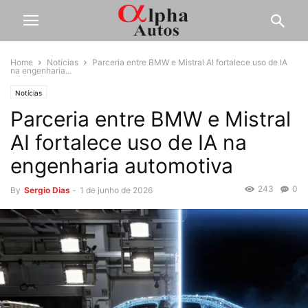
Home
Notícias
Parceria entre BMW e Mistral AI fortalece uso de IA
na engenharia...
Notícias
Parceria entre BMW e Mistral
AI fortalece uso de IA na
engenharia automotiva
243
0
By
Sergio Dias
-
1 de junho de 2026