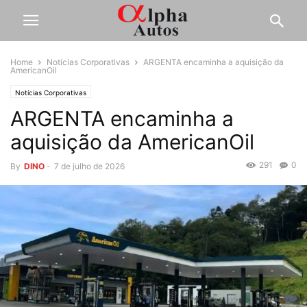
Home
Notícias Corporativas
ARGENTA encaminha a aquisição da
AmericanOil
Notícias Corporativas
ARGENTA encaminha a
aquisição da AmericanOil
291
0
By
DINO
-
7 de julho de 2026