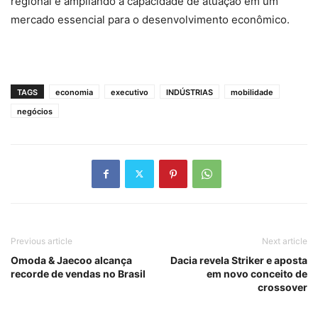
regional e ampliando a capacidade de atuação em um
mercado essencial para o desenvolvimento econômico.
TAGS
economia
executivo
INDÚSTRIAS
mobilidade
negócios
Previous article
Next article
Omoda & Jaecoo alcança
Dacia revela Striker e aposta
recorde de vendas no Brasil
em novo conceito de
crossover