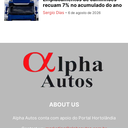
recuam 7% no acumulado do ano
Sergio Dias
-
6 de agosto de 2026
ABOUT US
Alpha Autos conta com apoio do
Portal Hortolândia